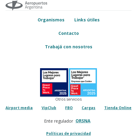
Organismos
Links útiles
Contacto
Trabajá con nosotros
Otros servicios
Airport media
VipClub
FBO
Cargas
Tienda Online
ORSNA
Ente regulador
Políticas de privacidad