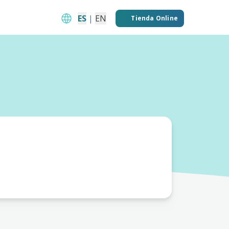
ES
|
EN
Tienda Online