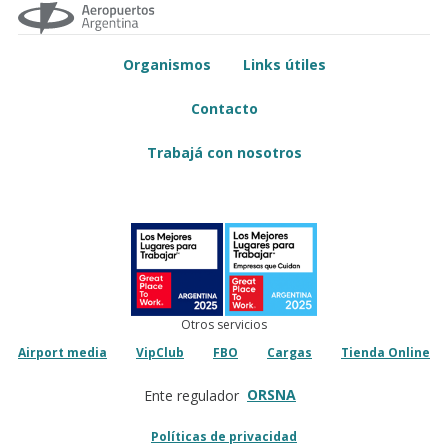
Organismos
Links útiles
Contacto
Trabajá con nosotros
Otros servicios
Airport media
VipClub
FBO
Cargas
Tienda Online
ORSNA
Ente regulador
Políticas de privacidad