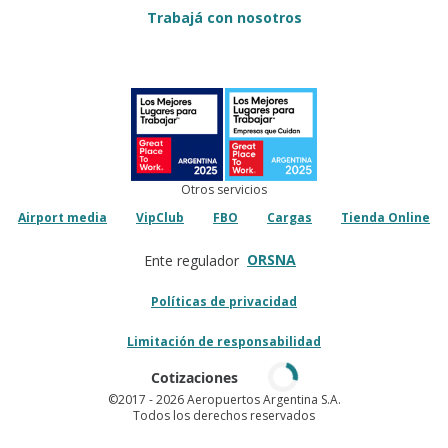
Trabajá con nosotros
Otros servicios
Airport media
VipClub
FBO
Cargas
Tienda Online
ORSNA
Ente regulador
Políticas de privacidad
Limitación de responsabilidad
Cotizaciones
©2017
- 2026 Aeropuertos Argentina S.A.
Todos los derechos reservados