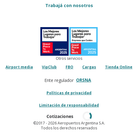
Trabajá con nosotros
Otros servicios
Airport media
VipClub
FBO
Cargas
Tienda Online
ORSNA
Ente regulador
Políticas de privacidad
Limitación de responsabilidad
Cotizaciones
©2017
- 2026 Aeropuertos Argentina S.A.
Todos los derechos reservados