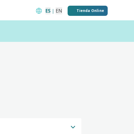
ES
|
EN
Tienda Online