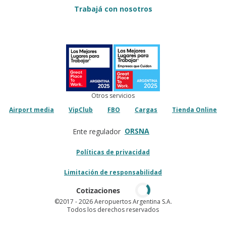
Trabajá con nosotros
Otros servicios
Airport media
VipClub
FBO
Cargas
Tienda Online
ORSNA
Ente regulador
Políticas de privacidad
Limitación de responsabilidad
Cotizaciones
©2017
- 2026 Aeropuertos Argentina S.A.
Todos los derechos reservados