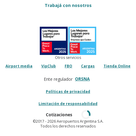
Trabajá con nosotros
Otros servicios
Airport media
VipClub
FBO
Cargas
Tienda Online
ORSNA
Ente regulador
Políticas de privacidad
Limitación de responsabilidad
Cotizaciones
©2017
- 2026 Aeropuertos Argentina S.A.
Todos los derechos reservados