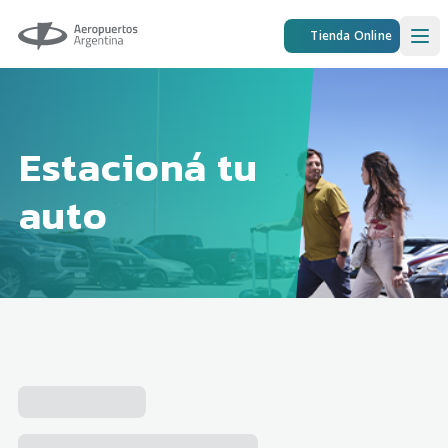
Aeropuertos Argentina
Tienda Online
Ope
Estacioná tu
auto