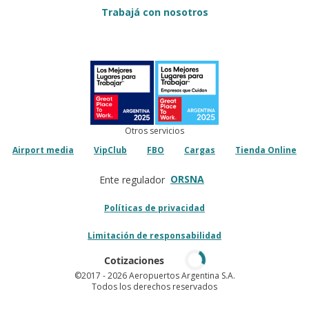
Trabajá con nosotros
Otros servicios
Airport media
VipClub
FBO
Cargas
Tienda Online
ORSNA
Ente regulador
Políticas de privacidad
Limitación de responsabilidad
Cotizaciones
©2017
- 2026 Aeropuertos Argentina S.A.
Todos los derechos reservados