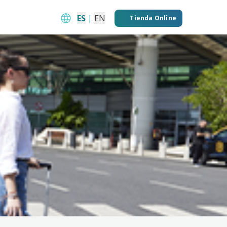
ES
|
EN
Tienda Online