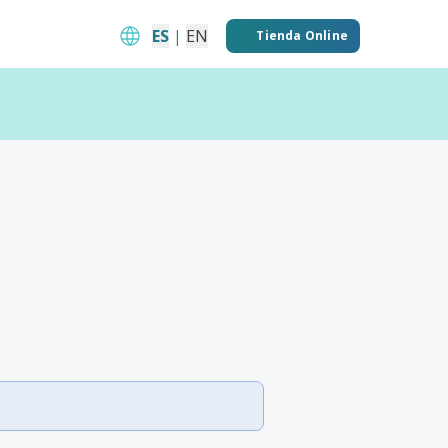
ES
|
EN
Tienda Online