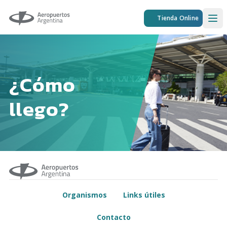
Aeropuertos Argentina
Tienda Online
Ope
¿Cómo
llego?
Organismos
Links útiles
Contacto