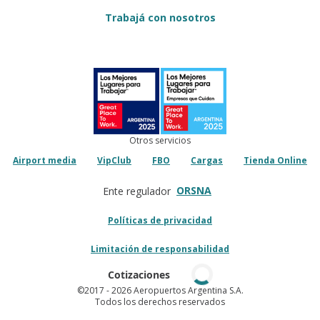
Trabajá con nosotros
Otros servicios
Airport media
VipClub
FBO
Cargas
Tienda Online
ORSNA
Ente regulador
Políticas de privacidad
Limitación de responsabilidad
Cotizaciones
©2017
- 2026 Aeropuertos Argentina S.A.
Todos los derechos reservados