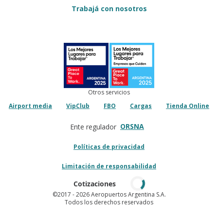
Trabajá con nosotros
Otros servicios
Airport media
VipClub
FBO
Cargas
Tienda Online
ORSNA
Ente regulador
Políticas de privacidad
Limitación de responsabilidad
Cotizaciones
©2017
- 2026 Aeropuertos Argentina S.A.
Todos los derechos reservados