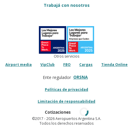
Trabajá con nosotros
Otros servicios
Airport media
VipClub
FBO
Cargas
Tienda Online
ORSNA
Ente regulador
Políticas de privacidad
Limitación de responsabilidad
Cotizaciones
©2017
- 2026 Aeropuertos Argentina S.A.
Todos los derechos reservados