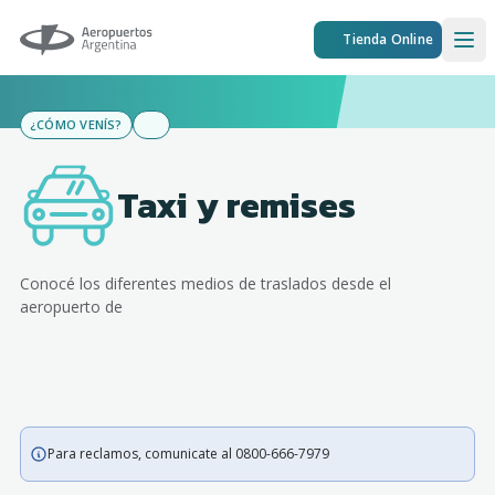
Aeropuertos Argentina
Tienda Online
Ope
¿CÓMO VENÍS?
Taxi y remises
Conocé los diferentes medios de traslados desde el
aeropuerto de
Para reclamos, comunicate al 0800-666-7979