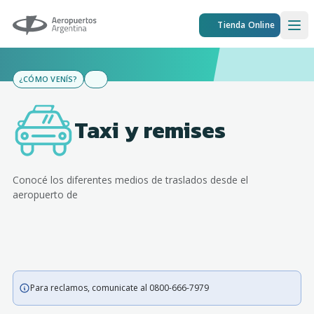
Aeropuertos Argentina
Tienda Online
Ope
¿CÓMO VENÍS?
Taxi y remises
Conocé los diferentes medios de traslados desde el
aeropuerto de
Para reclamos, comunicate al 0800-666-7979