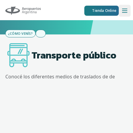
Aeropuertos Argentina
Tienda Online
Ope
¿CÓMO VENÍS?
Transporte público
Conocé los diferentes medios de traslados de
de