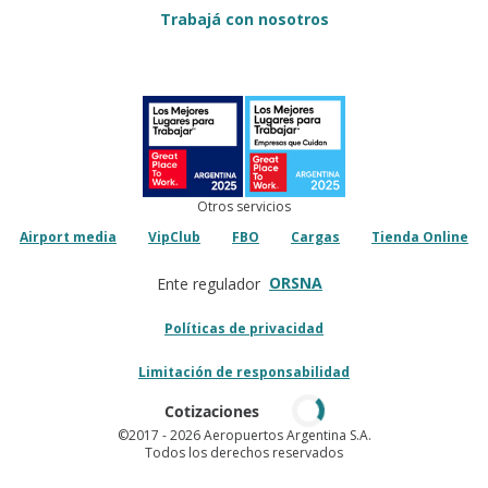
Trabajá con nosotros
Otros servicios
Airport media
VipClub
FBO
Cargas
Tienda Online
ORSNA
Ente regulador
Políticas de privacidad
Limitación de responsabilidad
Cotizaciones
©2017
- 2026 Aeropuertos Argentina S.A.
Todos los derechos reservados