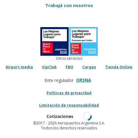
Trabajá con nosotros
Otros servicios
Airport media
VipClub
FBO
Cargas
Tienda Online
ORSNA
Ente regulador
Políticas de privacidad
Limitación de responsabilidad
Cotizaciones
©2017
- 2026 Aeropuertos Argentina S.A.
Todos los derechos reservados