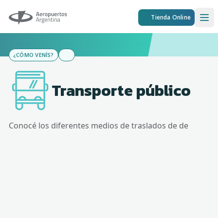
Aeropuertos Argentina
Tienda Online
Ope
¿CÓMO VENÍS?
Transporte público
Conocé los diferentes medios de traslados de
de