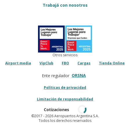
Trabajá con nosotros
Otros servicios
Airport media
VipClub
FBO
Cargas
Tienda Online
ORSNA
Ente regulador
Políticas de privacidad
Limitación de responsabilidad
Cotizaciones
©2017
- 2026 Aeropuertos Argentina S.A.
Todos los derechos reservados