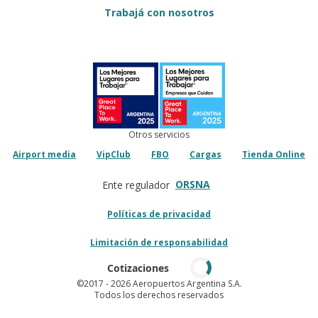
Trabajá con nosotros
Otros servicios
Airport media
VipClub
FBO
Cargas
Tienda Online
ORSNA
Ente regulador
Políticas de privacidad
Limitación de responsabilidad
Cotizaciones
©2017
- 2026 Aeropuertos Argentina S.A.
Todos los derechos reservados