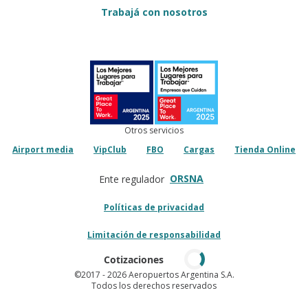
Trabajá con nosotros
Otros servicios
Airport media
VipClub
FBO
Cargas
Tienda Online
ORSNA
Ente regulador
Políticas de privacidad
Limitación de responsabilidad
Cotizaciones
©2017
- 2026 Aeropuertos Argentina S.A.
Todos los derechos reservados