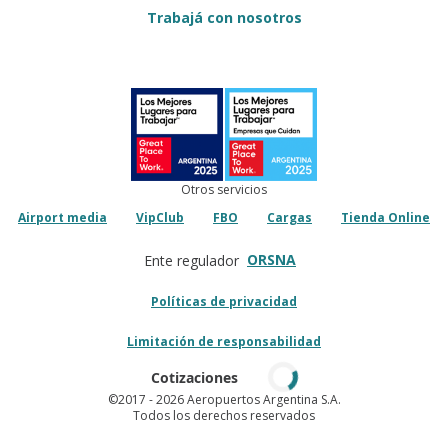
Trabajá con nosotros
Otros servicios
Airport media
VipClub
FBO
Cargas
Tienda Online
ORSNA
Ente regulador
Políticas de privacidad
Limitación de responsabilidad
Cotizaciones
©2017
- 2026 Aeropuertos Argentina S.A.
Todos los derechos reservados