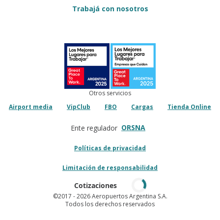
Trabajá con nosotros
Otros servicios
Airport media
VipClub
FBO
Cargas
Tienda Online
ORSNA
Ente regulador
Políticas de privacidad
Limitación de responsabilidad
Cotizaciones
©2017
- 2026 Aeropuertos Argentina S.A.
Todos los derechos reservados