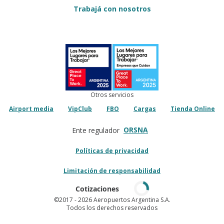
Trabajá con nosotros
Otros servicios
Airport media
VipClub
FBO
Cargas
Tienda Online
ORSNA
Ente regulador
Políticas de privacidad
Limitación de responsabilidad
Cotizaciones
©2017
- 2026 Aeropuertos Argentina S.A.
Todos los derechos reservados