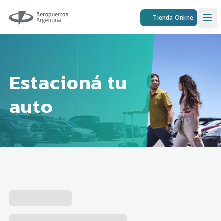
Aeropuertos Argentina
Tienda Online
Ope
Estacioná tu
auto