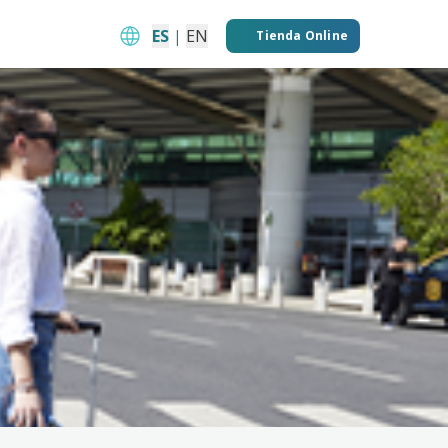
ES
|
EN
Tienda Online