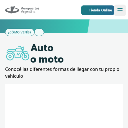
Aeropuertos Argentina
Tienda Online
Ope
¿CÓMO VENÍS?
Auto
o moto
Conocé las diferentes formas de llegar con tu propio
vehículo