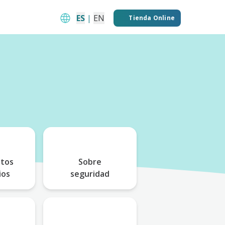
ES
|
EN
Tienda Online
tos
Sobre
ios
seguridad