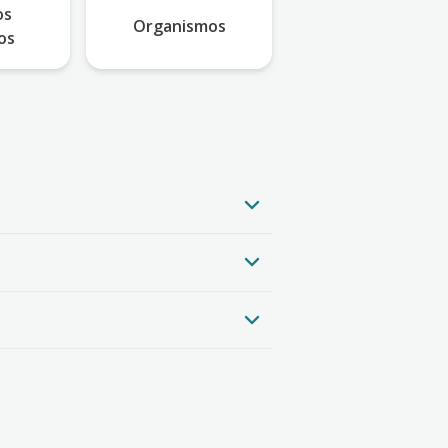
os
Organismos
os