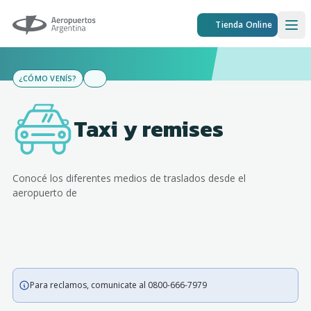
Aeropuertos Argentina
Tienda Online
Ope
¿CÓMO VENÍS?
Taxi y remises
Conocé los diferentes medios de traslados desde el
aeropuerto de
Para reclamos, comunicate al 0800-666-7979