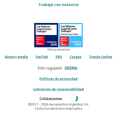
Trabajá con nosotros
Otros servicios
Airport media
VipClub
FBO
Cargas
Tienda Online
ORSNA
Ente regulador
Políticas de privacidad
Limitación de responsabilidad
Cotizaciones
©2017
- 2026 Aeropuertos Argentina S.A.
Todos los derechos reservados