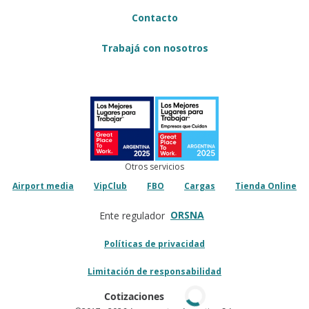
Contacto
Trabajá con nosotros
Otros servicios
Airport media
VipClub
FBO
Cargas
Tienda Online
ORSNA
Ente regulador
Políticas de privacidad
Limitación de responsabilidad
Cotizaciones