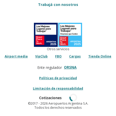
Trabajá con nosotros
Otros servicios
Airport media
VipClub
FBO
Cargas
Tienda Online
ORSNA
Ente regulador
Políticas de privacidad
Limitación de responsabilidad
Cotizaciones
©2017
- 2026 Aeropuertos Argentina S.A.
Todos los derechos reservados