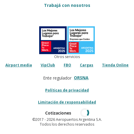
Trabajá con nosotros
Otros servicios
Airport media
VipClub
FBO
Cargas
Tienda Online
ORSNA
Ente regulador
Políticas de privacidad
Limitación de responsabilidad
Cotizaciones
©2017
- 2026 Aeropuertos Argentina S.A.
Todos los derechos reservados