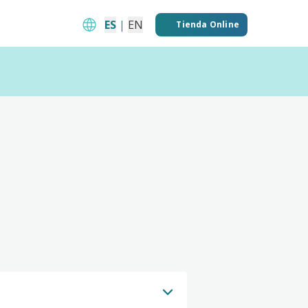
ES
|
EN
Tienda Online