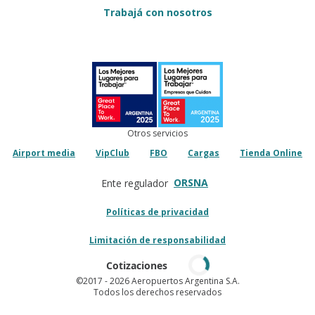
Trabajá con nosotros
Otros servicios
Airport media
VipClub
FBO
Cargas
Tienda Online
ORSNA
Ente regulador
Políticas de privacidad
Limitación de responsabilidad
Cotizaciones
©2017
- 2026 Aeropuertos Argentina S.A.
Todos los derechos reservados