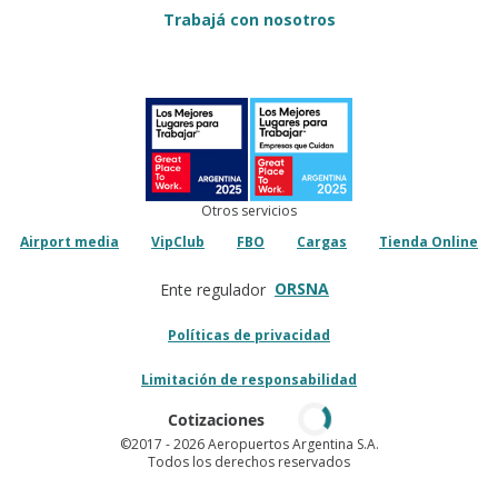
Trabajá con nosotros
Otros servicios
Airport media
VipClub
FBO
Cargas
Tienda Online
ORSNA
Ente regulador
Políticas de privacidad
Limitación de responsabilidad
Cotizaciones
©2017
- 2026 Aeropuertos Argentina S.A.
Todos los derechos reservados