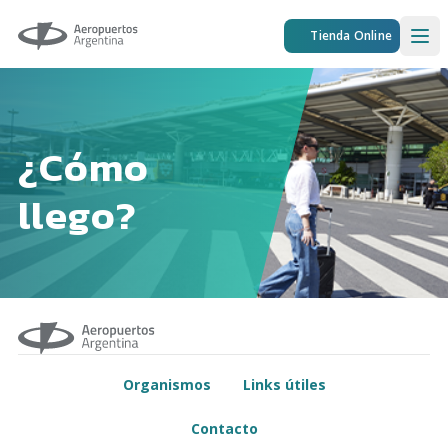
Aeropuertos Argentina
Tienda Online
Ope
¿Cómo
llego?
Organismos
Links útiles
Contacto