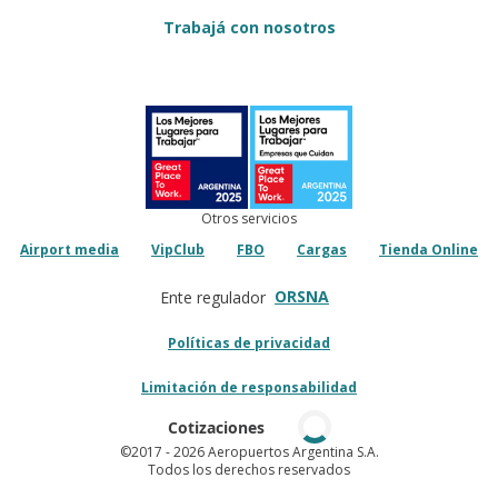
Trabajá con nosotros
Otros servicios
Airport media
VipClub
FBO
Cargas
Tienda Online
ORSNA
Ente regulador
Políticas de privacidad
Limitación de responsabilidad
Cotizaciones
©2017
- 2026 Aeropuertos Argentina S.A.
Todos los derechos reservados