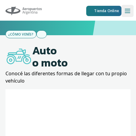
Aeropuertos Argentina
Tienda Online
Ope
¿CÓMO VENÍS?
Auto
o moto
Conocé las diferentes formas de llegar con tu propio
vehículo