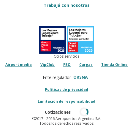
Trabajá con nosotros
Otros servicios
Airport media
VipClub
FBO
Cargas
Tienda Online
ORSNA
Ente regulador
Políticas de privacidad
Limitación de responsabilidad
Cotizaciones
©2017
- 2026 Aeropuertos Argentina S.A.
Todos los derechos reservados