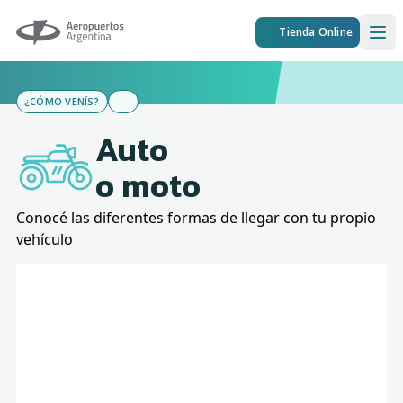
Aeropuertos Argentina
Tienda Online
Ope
¿CÓMO VENÍS?
Auto
o moto
Conocé las diferentes formas de llegar con tu propio
vehículo