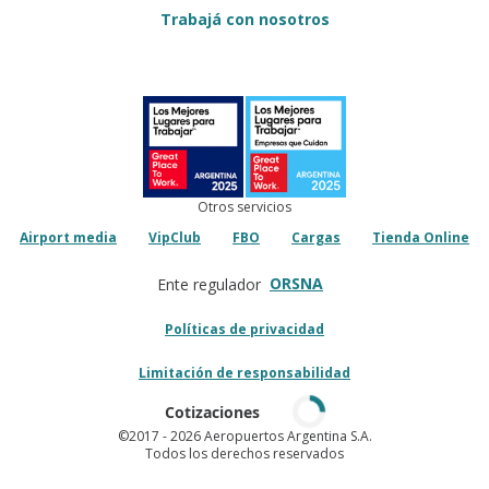
Trabajá con nosotros
Otros servicios
Airport media
VipClub
FBO
Cargas
Tienda Online
ORSNA
Ente regulador
Políticas de privacidad
Limitación de responsabilidad
Cotizaciones
©2017
- 2026 Aeropuertos Argentina S.A.
Todos los derechos reservados