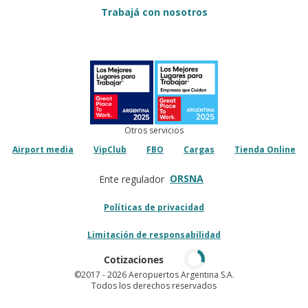
Trabajá con nosotros
Otros servicios
Airport media
VipClub
FBO
Cargas
Tienda Online
ORSNA
Ente regulador
Políticas de privacidad
Limitación de responsabilidad
Cotizaciones
©2017
- 2026 Aeropuertos Argentina S.A.
Todos los derechos reservados