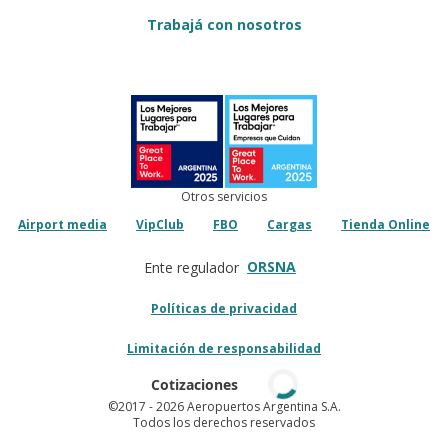
Trabajá con nosotros
Otros servicios
Airport media
VipClub
FBO
Cargas
Tienda Online
ORSNA
Ente regulador
Políticas de privacidad
Limitación de responsabilidad
Cotizaciones
©2017
- 2026 Aeropuertos Argentina S.A.
Todos los derechos reservados