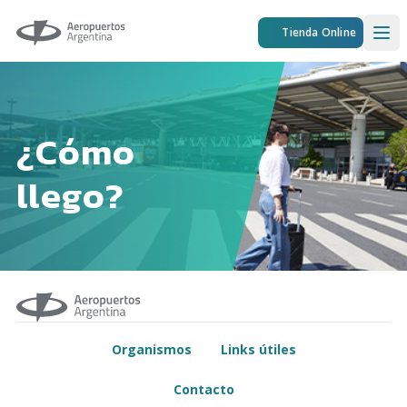
Aeropuertos Argentina
Tienda Online
Ope
¿Cómo
llego?
Organismos
Links útiles
Contacto