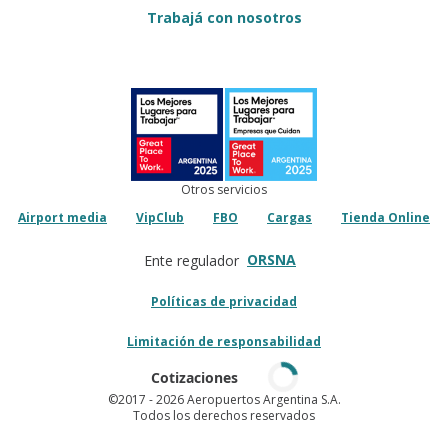
Trabajá con nosotros
Otros servicios
Airport media
VipClub
FBO
Cargas
Tienda Online
ORSNA
Ente regulador
Políticas de privacidad
Limitación de responsabilidad
Cotizaciones
©2017
- 2026 Aeropuertos Argentina S.A.
Todos los derechos reservados