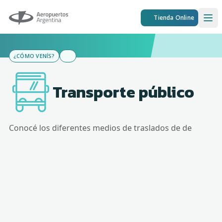
Aeropuertos Argentina
Tienda Online
Ope
¿CÓMO VENÍS?
Transporte público
Conocé los diferentes medios de traslados de
de