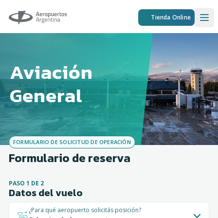
Aeropuertos Argentina
Tienda Online
Ope
Aviación
General
FORMULARIO DE SOLICITUD DE OPERACIÓN
Formulario de reserva
PASO 1 DE 2
Datos del vuelo
¿Para qué aeropuerto solicitás posición?