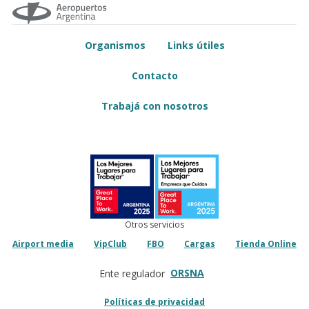
Organismos
Links útiles
Contacto
Trabajá con nosotros
Otros servicios
Airport media
VipClub
FBO
Cargas
Tienda Online
ORSNA
Ente regulador
Políticas de privacidad